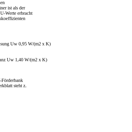
nen
er ist als der
 U-Werte erbracht
koeffizienten
glasung Uw 0,95 W/(m2 x K)
stanz Uw 1,40 W/(m2 x K)
W-Förderbank
blatt steht z.