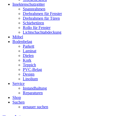
Insektenschutzgitter
Spannrahmen
Drehrahmen für Fenster
Drehrahmen für Türen
Schiebetüren
Rollo für Fenster
Lichtschachtabdeckung
Möbel
Bodenbelag
Parkett
Laminat
Dielen
Kork
Teppich
PVC-Belag
Design
Linolium
Service
Instandhaltung
Reparaturen
Shop
Suchen
genauer suchen