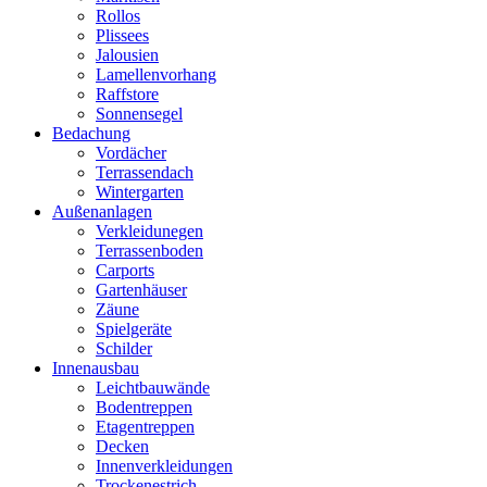
Rollos
Plissees
Jalousien
Lamellenvorhang
Raffstore
Sonnensegel
Bedachung
Vordächer
Terrassendach
Wintergarten
Außenanlagen
Verkleidunegen
Terrassenboden
Carports
Gartenhäuser
Zäune
Spielgeräte
Schilder
Innenausbau
Leichtbauwände
Bodentreppen
Etagentreppen
Decken
Innenverkleidungen
Trockenestrich