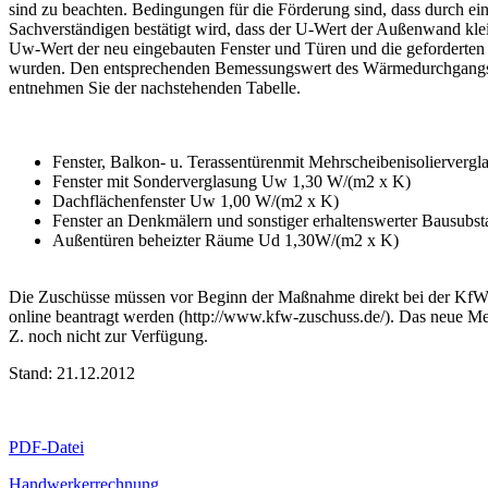
sind zu beachten. Bedingungen für die Förderung sind, dass durch ei
Sachverständigen bestätigt wird, dass der U-Wert der Außenwand klein
Uw-Wert der neu eingebauten Fenster und Türen und die geforderten
wurden. Den entsprechenden Bemessungswert des Wärmedurchgangs
entnehmen Sie der nachstehenden Tabelle.
Fenster, Balkon- u. Terassentürenmit Mehrscheibenisolierver
Fenster mit Sonderverglasung Uw 1,30 W/(m2 x K)
Dachflächenfenster Uw 1,00 W/(m2 x K)
Fenster an Denkmälern und sonstiger erhaltenswerter Bausub
Außentüren beheizter Räume Ud 1,30W/(m2 x K)
Die Zuschüsse müssen vor Beginn der Maßnahme direkt bei der Kf
online beantragt werden (http://www.kfw-zuschuss.de/). Das neue Merk
Z. noch nicht zur Verfügung.
Stand: 21.12.2012
PDF-Datei
Handwerkerrechnung