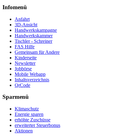
Infomenü
Anfahrt
3D-Ansicht
Handwerkskampagne
Handwerkskammer
Tischler - Schreiner
FAS Hilfe
Gemeinsam für Andere
Kinderseite
Newsletter
Jobbörse
Mobile Webapp
Inhaltsverzeichnis
QrCode
Sparmenü
Klimaschutz
Energie sparen
erhöhte Zuschüsse
erweiterter Steuerbonus
Aktionen