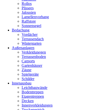
Rollos
Plissees
Jalousien
Lamellenvorhang
Raffstore
Sonnensegel
Bedachung
Vordächer
Terrassendach
Wintergarten
Außenanlagen
Verkleidunegen
Terrassenboden
Carports
Gartenhäuser
Zäune
Spielgeräte
Schilder
Innenausbau
Leichtbauwände
Bodentreppen
Etagentreppen
Decken
Innenverkleidungen
Trockenestrich