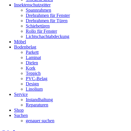
Insektenschutzgitter
Spannrahmen
Drehrahmen für Fenster
Drehrahmen für Türen
Schiebetüren
Rollo für Fenster
Lichtschachtabdeckung
Möbel
Bodenbelag
Parkett
Laminat
Dielen
Kork
Teppich
PVC-Belag
Design
Linolium
Service
Instandhaltung
Reparaturen
Shop
Suchen
genauer suchen